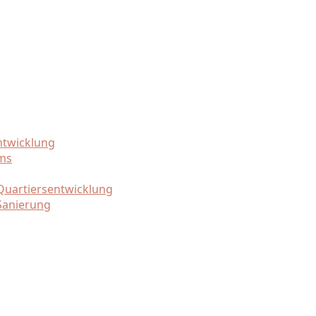
ntwicklung
ams
uartiersentwicklung
Sanierung