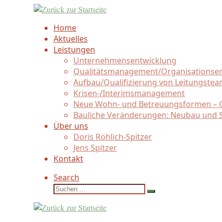
Zum
Inhalt
Home
springen
Aktuelles
Leistungen
Unternehmensentwicklung
Qualitätsmanagement/
Organisationse
Aufbau/
Qualifizierung von Leitungste
Krisen-/
Interimsmanagement
Neue Wohn- und Betreuungsformen – Q
Bauliche Veränderungen: Neubau und 
Über uns
Doris Röhlich-Spitzer
Jens Spitzer
Kontakt
Search
Suche
Suchen …