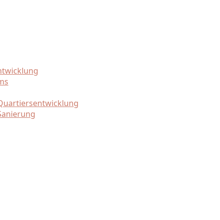
ntwicklung
ams
uartiersentwicklung
Sanierung