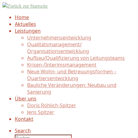
Zum
Inhalt
Home
springen
Aktuelles
Leistungen
Unternehmensentwicklung
Qualitätsmanagement/
Organisationsentwicklung
Aufbau/
Qualifizierung von Leitungsteams
Krisen-/
Interimsmanagement
Neue Wohn- und Betreuungsformen –
Quartiersentwicklung
Bauliche Veränderungen: Neubau und
Sanierung
Über uns
Doris Röhlich-Spitzer
Jens Spitzer
Kontakt
Search
Suche