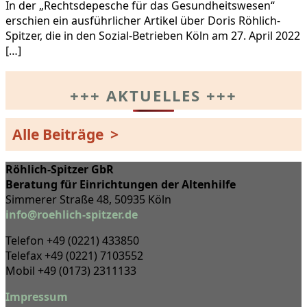
In der „Rechtsdepesche für das Gesundheitswesen“
erschien ein ausführlicher Artikel über Doris Röhlich-
Spitzer, die in den Sozial-Betrieben Köln am 27. April 2022
[…]
+++ AKTUELLES +++
Alle Beiträge >
Röhlich-Spitzer GbR
Beratung für Einrichtungen der Altenhilfe
Simmerer Straße 48, 50935 Köln
info@roehlich-spitzer.de
Telefon +49 (0221) 433850
Telefax +49 (0221) 7103552
Mobil +49 (0173) 2311133
Impressum