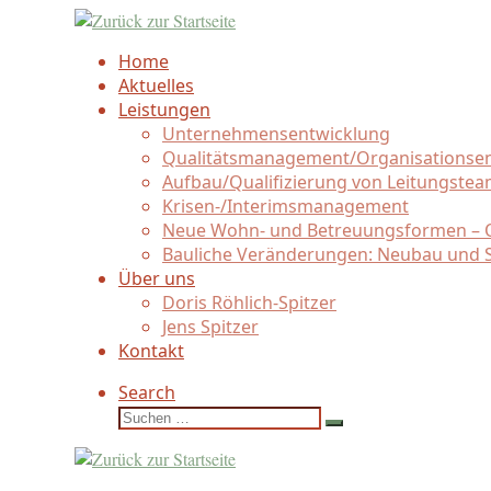
Zum
Inhalt
Home
springen
Aktuelles
Leistungen
Unternehmensentwicklung
Qualitätsmanagement/
Organisationse
Aufbau/
Qualifizierung von Leitungste
Krisen-/
Interimsmanagement
Neue Wohn- und Betreuungsformen – Q
Bauliche Veränderungen: Neubau und 
Über uns
Doris Röhlich-Spitzer
Jens Spitzer
Kontakt
Search
Suche
Suchen …