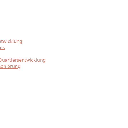
ntwicklung
ams
uartiersentwicklung
Sanierung