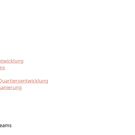
ntwicklung
ams
uartiersentwicklung
Sanierung