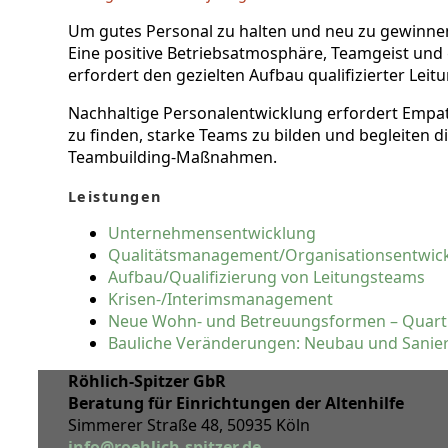
Um gutes Personal zu halten und neu zu gewinne
Eine positive Betriebsatmosphäre, Teamgeist und 
erfordert den gezielten Aufbau qualifizierter Leit
Nachhaltige Personalentwicklung erfordert Empat
zu finden, starke Teams zu bilden und begleiten
Teambuilding-Maßnahmen.
Leistungen
Unternehmensentwicklung
Qualitätsmanagement/
Organisationsentwic
Aufbau/
Qualifizierung von Leitungsteams
Krisen-/
Interimsmanagement
Neue Wohn- und Betreuungsformen – Quart
Bauliche Veränderungen: Neubau und Sanie
Röhlich-Spitzer GbR
Beratung für Einrichtungen der Altenhilfe
Simmerer Straße 48, 50935 Köln
info@roehlich-spitzer.de