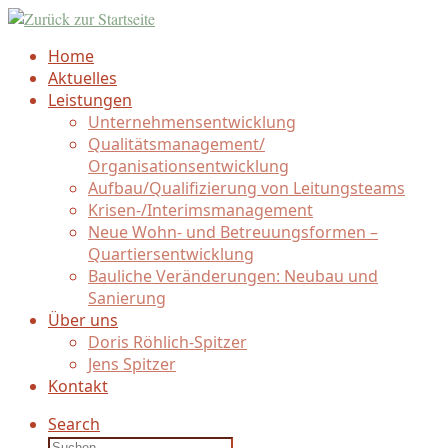
Zum
Inhalt
Home
springen
Aktuelles
Leistungen
Unternehmensentwicklung
Qualitätsmanagement/
Organisationsentwicklung
Aufbau/
Qualifizierung von Leitungsteams
Krisen-/
Interimsmanagement
Neue Wohn- und Betreuungsformen –
Quartiersentwicklung
Bauliche Veränderungen: Neubau und
Sanierung
Über uns
Doris Röhlich-Spitzer
Jens Spitzer
Kontakt
Search
Suche